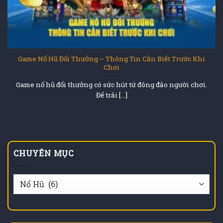
Game Nổ Hũ Đổi Thưởng – Thông Tin Cần Biết Trước Khi
Chơi
Game nổ hũ đổi thưởng có sức hút từ đông đảo người chơi.
Để trải [...]
CHUYÊN MỤC
Chuyên
Mục