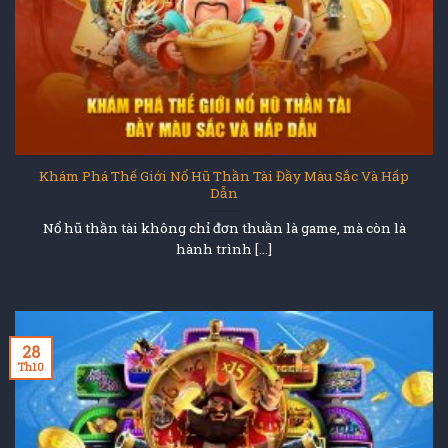
Khám Phá Thế Giới Nổ Hũ Thần Tài Đầy Màu Sắc Và Hấp
Dẫn
Nổ hũ thần tài không chỉ đơn thuần là game, mà còn là
hành trình [...]
28
Th10