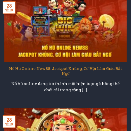
28
Th10
Nổ Hũ Online New88: Jackpot Khủng, Cơ Hội Làm Giàu Bất
Ngờ
Nổ hũ online đang trở thành một hiện tượng không thể
chối cãi trong cộng [...]
28
Th10