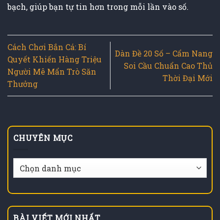
bạch, giúp bạn tự tin hơn trong mỗi lần vào số.
Cách Chơi Bắn Cá: Bí
Dàn Đề 20 Số – Cẩm Nang
Quyết Khiến Hàng Triệu
Soi Cầu Chuẩn Cao Thủ
Người Mê Mẩn Trò Săn
Thời Đại Mới
Thưởng
CHUYÊN MỤC
Chuyên
Mục
BÀI VIẾT MỚI NHẤT