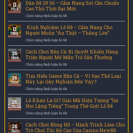
Dàn Đề 20 Số – Cẩm Nang Soi Cầu Chuẩn
11
Cao Thủ Thời Đại Mới
Th12
ở
Chức năng bình luận bị tắt
Dàn
Đề
Kinh Nghiệm Lô Đề – Cẩm Nang Cho
11
20
Người Muốn “Ăn Thật – Thắng Lớn”
Th12
Số
ở
Chức năng bình luận bị tắt
–
Kinh
Cẩm
Nghiệm
Cách Chơi Bắn Cá: Bí Quyết Khiến Hàng
Nang
26
Lô
Soi
Triệu Người Mê Mẩn Trò Săn Thưởng
Th10
Đề
Cầu
ở
Chức năng bình luận bị tắt
–
Chuẩn
Cách
Cẩm
Cao
Chơi
Tìm Hiểu Game Bắn Cá – Vì Sao Thể Loại
Nang
Thủ
26
Bắn
Cho
Này Lại Gây Nghiện Đến Vậy?
Thời
Th10
Cá:
Người
Đại
ở
Chức năng bình luận bị tắt
Bí
Muốn
Mới
Tìm
Quyết
“Ăn
Hiểu
Lô Khan Là Gì? Giải Mã Hiện Tượng “Im
Khiến
Thật
26
Game
Hàng
Hơi Lặng Tiếng” Trong Thế Giới Lô Đề
–
Th10
Bắn
Triệu
Thắng
ở
Chức năng bình luận bị tắt
Cá
Người
Lớn”
Lô
–
Mê
Khan
Cách Chơi Rồng Hổ – Hành Trình Làm Chủ
Vì
Mẩn
26
Là
Sao
Trò Chơi Tốc Độ Cao Của Casino New88
Trò
Th10
Gì?