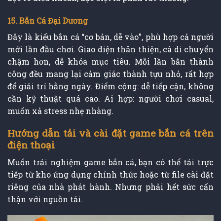
15. Bắn Cá Đại Dương
Đây là kiểu bắn cá “cơ bản, dễ vào”, phù hợp cả người
mới lần đầu chơi. Giao diện thân thiện, cá di chuyển
chậm hơn, dễ khóa mục tiêu. Mỗi lần bắn thành
công đều mang lại cảm giác thành tựu nhỏ, rất hợp
để giải trí hằng ngày.
Điểm cộng: dễ tiếp cận, không
cần kỹ thuật quá cao.
Ai hợp: người chơi casual,
muốn xả stress nhẹ nhàng.
Hướng dẫn tải và cài đặt game bắn cá trên
điện thoại
Muốn trải nghiệm game bắn cá, bạn có thể tải trực
tiếp từ kho ứng dụng chính thức hoặc từ file cài đặt
riêng của nhà phát hành. Nhưng phải hết sức cẩn
thận với nguồn tải.