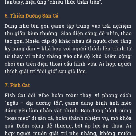
fantasy, hiệu ứng “chiêu thức thần tiên”.
6. Thiên Đường Săn Cá
Đúng như tên gọi, game tập trung vào trải nghiệm
thư giãn kèm thưởng. Giao diện sáng, dễ nhìn, thao
tác gọn. Nhiều cấp độ khác nhau để người chơi tăng
kỹ năng dần – khá hợp với người thích lên trình từ
từ thay vì nhảy thẳng vào chế độ khó.
Điểm cộng:
chơi êm trên điện thoại cấu hình vừa.
Ai hợp: người
thích giải trí “đổi gió” sau giờ làm.
7. Fish Cat
Fish Cat đổi vibe hoàn toàn: thay vì phong cách
“ngầu – đại dương tối”, game dùng hình ảnh mèo
đáng yêu làm nhân vật chính. Bạn đồng hành cùng
“boss mèo” đi săn cá, hoàn thành nhiệm vụ, mở khóa
quà.
Điểm cộng: dễ thương, bớt áp lực ăn thua.
Ai
hợp: người muốn giải trí nhẹ nhàng, không muốn