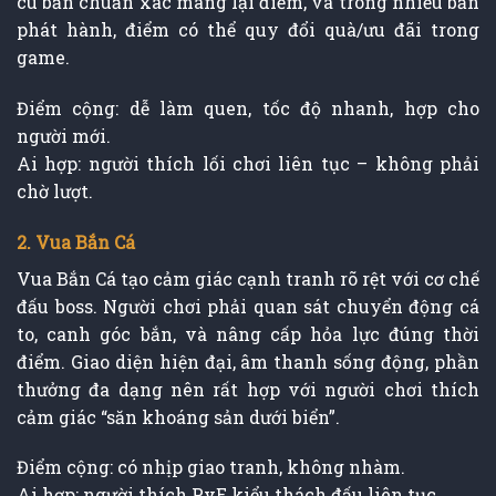
cú bắn chuẩn xác mang lại điểm, và trong nhiều bản
phát hành, điểm có thể quy đổi quà/ưu đãi trong
game.
Điểm cộng: dễ làm quen, tốc độ nhanh, hợp cho
người mới.
Ai hợp: người thích lối chơi liên tục – không phải
chờ lượt.
2. Vua Bắn Cá
Vua Bắn Cá tạo cảm giác cạnh tranh rõ rệt với cơ chế
đấu boss. Người chơi phải quan sát chuyển động cá
to, canh góc bắn, và nâng cấp hỏa lực đúng thời
điểm. Giao diện hiện đại, âm thanh sống động, phần
thưởng đa dạng nên rất hợp với người chơi thích
cảm giác “săn khoáng sản dưới biển”.
Điểm cộng: có nhịp giao tranh, không nhàm.
Ai hợp: người thích PvE kiểu thách đấu liên tục.