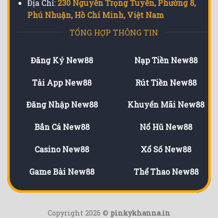
Địa Chỉ:
230 Nguyễn Trọng Tuyển, Phường 8,
Phú Nhuận, Hồ Chí Minh, Việt Nam
TỔNG HỢP THÔNG TIN
Đăng Ký New88
Nạp Tiền New88
Tải App New88
Rút Tiền New88
Đăng Nhập New88
Khuyến Mãi New88
Bắn Cá New88
Nổ Hũ New88
Casino New88
Xổ Số New88
Game Bài New88
Thể Thao New88
Copyright 2026 ©
pinkykhanna.in