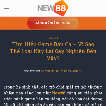
Skip
to
content
ĐĂNG KÝ/ĐĂNG NHẬP
BẮN CÁ
Tìm Hiểu Game Bắn Cá – Vì Sao
Thể Loại Này Lại Gây Nghiện Đến
Vậy?
POSTED ON
26 THÁNG 10, 2025
BY
ADMIN
Trong hệ sinh thái các trò chơi giải trí đổi thưởng,
nhiều nền tảng lớn như
New88
cũng ưu tiên phát
triển sảnh game bắn cá riêng với đồ họa đại dương
3D, vũ khí nâng cấp đa cấp, săn cá khủng có giá trị