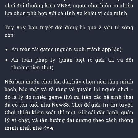
chơi đổi thưởng kiểu VN88, người chơi luôn có nhiều
lựa chọn phù hợp với cá tính và khẩu vị của mình.
Tuy vậy, bạn tuyệt đối đừng bỏ qua 2 yếu tố sống
còn:
An toàn tải game (nguồn sạch, tránh app lậu).
An toàn pháp lý (phân biệt rõ giải trí và đổi
thưởng tiền thật).
Nếu bạn muốn chơi lâu dài, hãy chọn nền tảng minh
bạch, bảo mật và rõ ràng về quyền lợi người chơi –
đó là lý do nhiều game thủ ưu tiên các hệ sinh thái
đã có tên tuổi như New88.
Chơi để giải trí thì tuyệt.
Chơi thiếu kiểm soát thì mệt.
Giữ cái đầu lạnh, quản
lý ví chặt, và tận hưởng đại dương theo cách thông
minh nhất nhé 🐟🔥