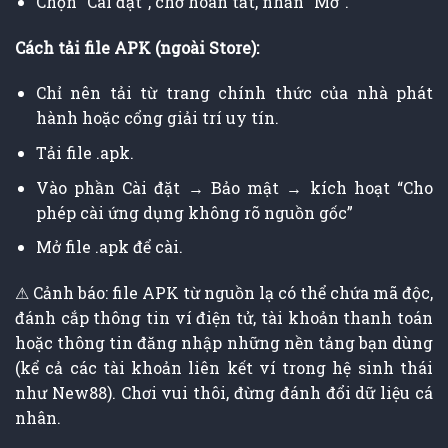
Chọn “Cài đặt”, chờ hoàn tất, nhấn “Mở”.
Cách tải file APK (ngoài Store):
Chỉ nên tải từ trang chính thức của nhà phát
hành hoặc cổng giải trí uy tín.
Tải file
.apk
.
Vào phần Cài đặt → Bảo mật → kích hoạt “Cho
phép cài ứng dụng không rõ nguồn gốc”
Mở file
.apk
để cài.
⚠ Cảnh báo: file APK từ nguồn lạ có thể chứa mã độc,
đánh cắp thông tin ví điện tử, tài khoản thanh toán
hoặc thông tin đăng nhập những nền tảng bạn dùng
(kể cả các tài khoản liên kết ví trong hệ sinh thái
như New88). Chơi vui thôi, đừng đánh đổi dữ liệu cá
nhân.