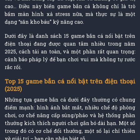
cao… Điều này biến game bắn cá không chỉ là trò
bấm màn hình xả stress nữa, mà thực sự là một
dạng “săn kho báu” kỹ năng cao.
Dưới đây là danh sách 15 game bắn cá nổi bật trên
điện thoại đang được quan tâm nhiều trong năm
2025, cách tải an toàn, và một phần rất quan trọng:
cảnh báo pháp lý để bạn chơi vui mà không tự rước
rắc rối.
Top 15 game bắn cá nổi bật trên điện thoại
(2025)
Những tựa game bắn cá dưới đây thường có chung
điểm mạnh: hình ảnh bắt mắt, nhiều chế độ phòng
chơi, cơ chế nâng cấp súng/pháo và hệ thống phần
thưởng kích thích người chơi gắn bó dài hạn. Một số
trong đó có cơ chế đổi thưởng, một số lại chỉ thiên
về giải trí – bạn cần phân biệt rõ.