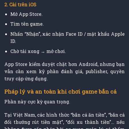
2. Cài trên iOS
Mở App Store.
Tìm tên game.
Nhấn “Nhận”, xác nhận Face ID / mật khẩu Apple
ID.
Chờ tải xong → mở chơi.
App Store kiểm duyệt chặt hơn Android, nhưng bạn
vẫn cần xem kỹ phần đánh giá, publisher, quyền
truy cập ứng dụng.
Pháp lý và an toàn khi chơi game bắn cá
Phần này cực kỳ quan trọng.
Tại Việt Nam, các hình thức “bắn cá ăn tiền”, “bắn cá
đổi thưởng rút tiền mặt”, “đổi xu thành tiền”… nếu