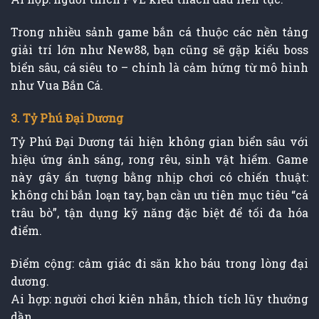
Trong nhiều sảnh game bắn cá thuộc các nền tảng
giải trí lớn như New88, bạn cũng sẽ gặp kiểu boss
biển sâu, cá siêu to – chính là cảm hứng từ mô hình
như Vua Bắn Cá.
3. Tỷ Phú Đại Dương
Tỷ Phú Đại Dương tái hiện không gian biển sâu với
hiệu ứng ánh sáng, rong rêu, sinh vật hiếm. Game
này gây ấn tượng bằng nhịp chơi có chiến thuật:
không chỉ bắn loạn tay, bạn cần ưu tiên mục tiêu “cá
trâu bò”, tận dụng kỹ năng đặc biệt để tối đa hóa
điểm.
Điểm cộng: cảm giác đi săn kho báu trong lòng đại
dương.
Ai hợp: người chơi kiên nhẫn, thích tích lũy thưởng
dần.