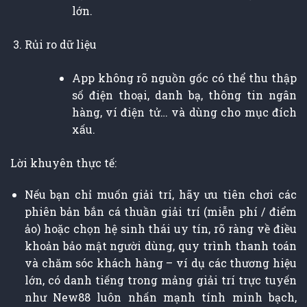
lớn.
Rủi ro dữ liệu
App không rõ nguồn gốc có thể thu thập
số điện thoại, danh bạ, thông tin ngân
hàng, ví điện tử… và dùng cho mục đích
xấu.
Lời khuyên thực tế:
Nếu bạn chỉ muốn giải trí, hãy ưu tiên chơi các
phiên bản bắn cá thuần giải trí (miễn phí / điểm
ảo) hoặc chọn hệ sinh thái uy tín, rõ ràng về điều
khoản bảo mật người dùng, quy trình thanh toán
và chăm sóc khách hàng – ví dụ các thương hiệu
lớn, có danh tiếng trong mảng giải trí trực tuyến
như New88 luôn nhấn mạnh tính minh bạch,