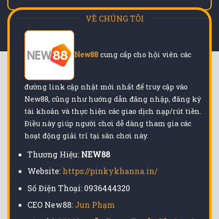
VỀ CHÚNG TÔI
New88
cung cấp cho hội viên các
đường link cập nhật mới nhất để truy cập vào
New88, cũng như hướng dẫn đăng nhập, đăng ký
tài khoản và thực hiện các giao dịch nạp/rút tiền.
Điều này giúp người chơi dễ dàng tham gia các
hoạt động giải trí tại sân chơi này.
Thương Hiệu:
NEW88
Website:
https://pinkykhanna.in/
Số Điện Thoại: 0936444320
CEO New88:
Jun Phạm