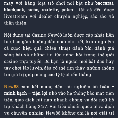
may với hàng loạt trò chơi nổi bật như
baccarat,
blackjack, sicbo, roulette, poker
… tất cả đều được
livestream với dealer chuyên nghiệp, sắc sảo và
thân thiện.
Nội dung tại Casino New88 luôn được cập nhật liên
tục, bao gồm hướng dẫn chơi chi tiết, kinh nghiệm
cá cược hiệu quả, chiến thuật đánh bài, đánh giá
sòng bài và những tin tức nóng hổi trong thế giới
casino trực tuyến. Dù bạn là người mới bắt đầu hay
tay chơi lão luyện, đều có thể tìm thấy những thông
tin giá trị giúp nâng cao tỷ lệ chiến thắng.
New88
cam kết mang đến trải nghiệm
an toàn –
minh bạch – tiện lợi
nhờ vào hệ thống bảo mật tiên
tiến, giao dịch rút nạp nhanh chóng và đội ngũ hỗ
trợ khách hàng 24/7. Với tiêu chuẩn quốc tế và dịch
vụ chuyên nghiệp, New88 không chỉ là nơi giải trí