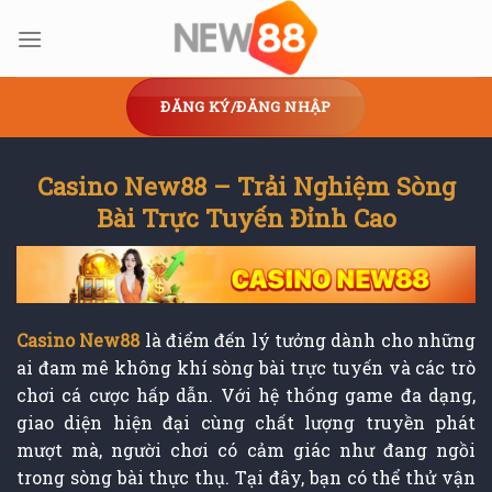
Skip
to
content
ĐĂNG KÝ/ĐĂNG NHẬP
Casino New88 – Trải Nghiệm Sòng
Bài Trực Tuyến Đỉnh Cao
Casino New88
là điểm đến lý tưởng dành cho những
ai đam mê không khí sòng bài trực tuyến và các trò
chơi cá cược hấp dẫn. Với hệ thống game đa dạng,
giao diện hiện đại cùng chất lượng truyền phát
mượt mà, người chơi có cảm giác như đang ngồi
trong sòng bài thực thụ. Tại đây, bạn có thể thử vận