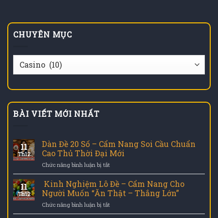
CHUYÊN MỤC
Chuyên
Mục
BÀI VIẾT MỚI NHẤT
Dàn Đề 20 Số – Cẩm Nang Soi Cầu Chuẩn
11
Cao Thủ Thời Đại Mới
Th12
ở
Chức năng bình luận bị tắt
Dàn
Đề
Kinh Nghiệm Lô Đề – Cẩm Nang Cho
11
20
Người Muốn “Ăn Thật – Thắng Lớn”
Th12
Số
ở
Chức năng bình luận bị tắt
–
Kinh
Cẩm