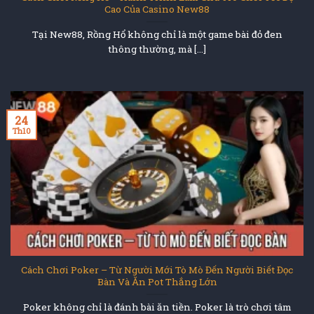
Cao Của Casino New88
Tại New88, Rồng Hổ không chỉ là một game bài đỏ đen
thông thường, mà [...]
24
Th10
Cách Chơi Poker – Từ Người Mới Tò Mò Đến Người Biết Đọc
Bàn Và Ăn Pot Thắng Lớn
Poker không chỉ là đánh bài ăn tiền. Poker là trò chơi tâm