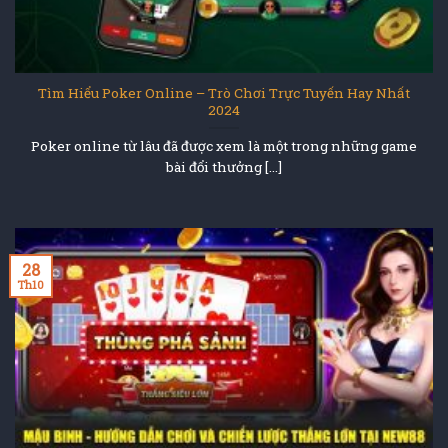
Tìm Hiểu Poker Online – Trò Chơi Trực Tuyến Hay Nhất
2024
Poker online từ lâu đã được xem là một trong những game
bài đổi thưởng [...]
28
Th10