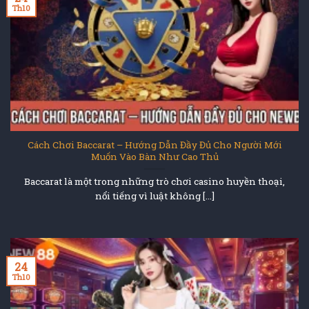
Th10
Cách Chơi Baccarat – Hướng Dẫn Đầy Đủ Cho Người Mới
Muốn Vào Bàn Như Cao Thủ
Baccarat là một trong những trò chơi casino huyền thoại,
nổi tiếng vì luật không [...]
24
Th10