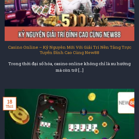
Casino Online – Kỷ Nguyên Mới Với Giải Trí Nền Tảng Trực
Tuyến Đỉnh Cao Cùng New88
Trong thời đại số hóa, casino online không chỉ là xu hướng
mà còn trở [...]
18
Th11