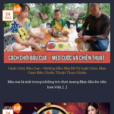
24
Th10
Cách Chơi Bầu Cua – Hướng Dẫn Đầy Đủ Từ Luật Chơi, Mẹo
Cược Đến Chiến Thuật Thực Chiến
Bầu cua là một trong những trò chơi mang đậm dấu ấn văn
hóa Việt, [...]
24