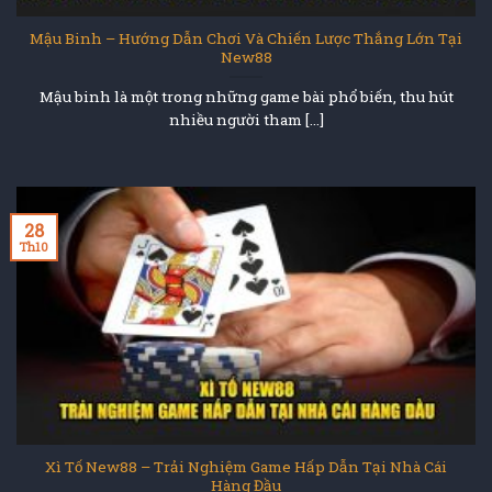
Mậu Binh – Hướng Dẫn Chơi Và Chiến Lược Thắng Lớn Tại
New88
Mậu binh là một trong những game bài phổ biến, thu hút
nhiều người tham [...]
28
Th10
Xì Tố New88 – Trải Nghiệm Game Hấp Dẫn Tại Nhà Cái
Hàng Đầu